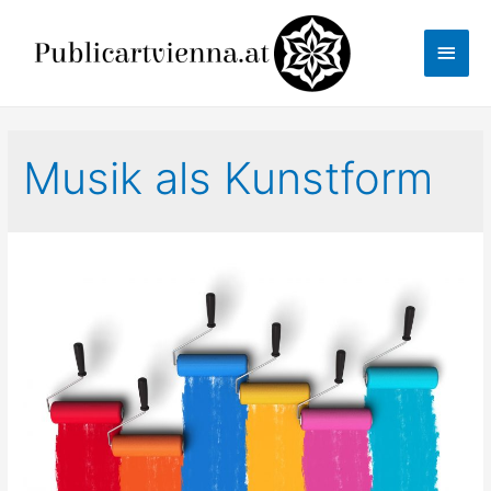
Skip
to
Main
content
Men
Musik als Kunstform