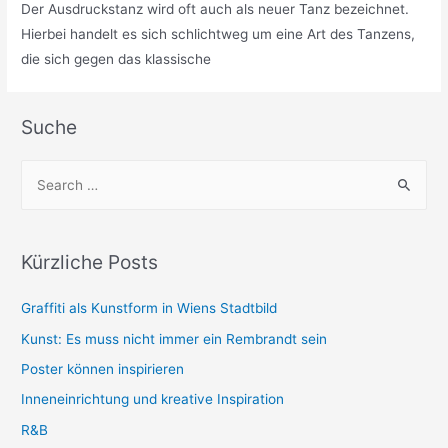
Der Ausdruckstanz wird oft auch als neuer Tanz bezeichnet.
Hierbei handelt es sich schlichtweg um eine Art des Tanzens,
die sich gegen das klassische
Suche
S
e
a
r
Kürzliche Posts
c
h
Graffiti als Kunstform in Wiens Stadtbild
f
Kunst: Es muss nicht immer ein Rembrandt sein
o
Poster können inspirieren
r
Inneneinrichtung und kreative Inspiration
:
R&B