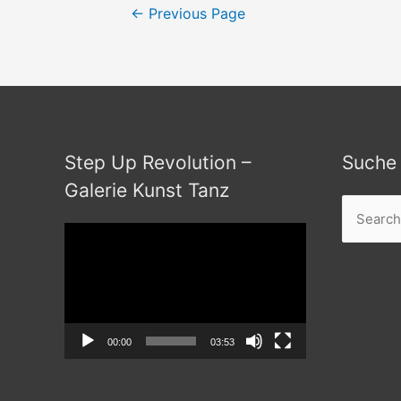
Seitennummerierung
←
Previous Page
der
Beiträge
Step Up Revolution –
Suche
Galerie Kunst Tanz
Search
for:
Video-
Player
00:00
03:53